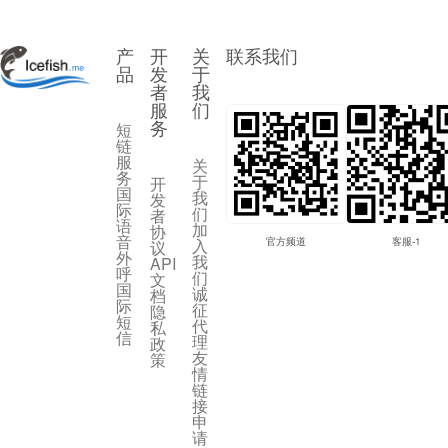
产
开
关
联系我们
品
发
于
者
我
服
们
务
短
链
服
关
务
于
开
国
我
发
际
们
者
语
加
协
音
入
官方频道
客服-1
议
外
我
API
呼
们
文
国
诚
档
际
征
隐
短
代
私
信
理
政
友
策
情
链
接
申
请