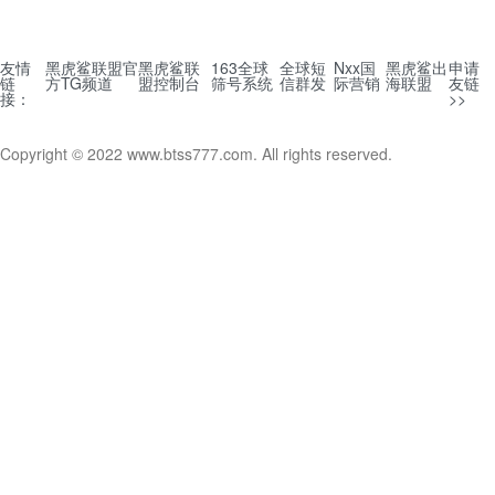
友情
黑虎鲨联盟官
黑虎鲨联
163全球
全球短
Nxx国
黑虎鲨出
申请
链
方TG频道
盟控制台
筛号系统
信群发
际营销
海联盟
友链
接：
>>
Copyright © 2022 www.btss777.com. All rights reserved.