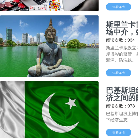
查看详情
斯里兰卡
场中介，
阅读次数：934
斯里兰卡拟设立
岸博彩的监管，
漏洞、防洗钱。
查看详情
巴基斯坦
济之间的
阅读次数：978
巴基斯坦线上博
下经济生态
查看详情