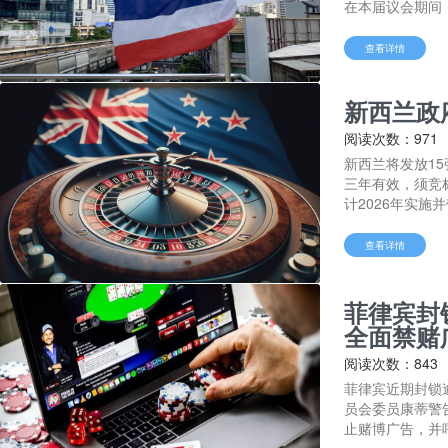
在本届议会期间
查看详情
新西兰政
阅读次数：971
新西兰将发放1
三年有效，须竞
计2026年实施
查看详情
菲律宾封
全面禁赌
阅读次数：843
菲律宾近期封锁
员会委员康蒂警
止赌博广告，并