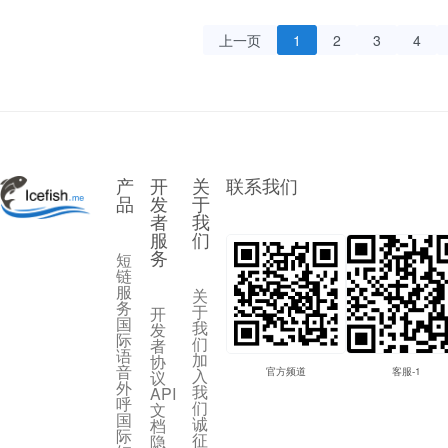
上一页
1
2
3
4
产
开
关
联系我们
品
发
于
者
我
服
们
务
短
链
服
关
务
于
开
国
我
发
际
们
者
语
加
协
音
入
官方频道
客服-1
议
外
我
API
呼
们
文
国
诚
档
际
征
隐