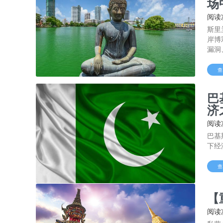
场
阅读
斯里
岸博
漏洞
查
巴
济
阅读
巴基
下经
查
【
阅读