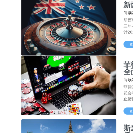
新
阅读
新西
三年
计2
查
菲
全
阅读
菲律
员会
止赌
查
斯