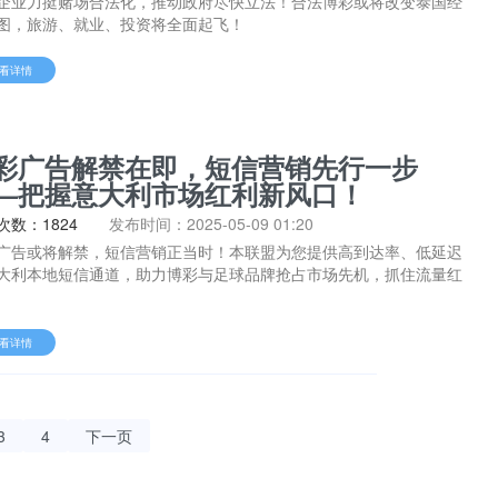
企业力挺赌场合法化，推动政府尽快立法！合法博彩或将改变泰国经
图，旅游、就业、投资将全面起飞！
看详情
彩广告解禁在即，短信营销先行一步
—把握意大利市场红利新风口！
次数：1824
发布时间：2025-05-09 01:20
广告或将解禁，短信营销正当时！本联盟为您提供高到达率、低延迟
大利本地短信通道，助力博彩与足球品牌抢占市场先机，抓住流量红
看详情
3
4
下一页