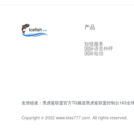
产品
短链服务
国际语音外呼
国际短信
友情链接：
黑虎鲨联盟官方TG频道
黑虎鲨联盟控制台
163全
Copyright © 2022 www.btss777.com. All rights reserved.