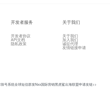
开发者服务
关于我们
开发者协议
关于我们
API文档
加入我们
隐私政策
诚征代理
友情链接申请
球筛号系统
全球短信群发
Nxx国际营销
黑虎鲨出海联盟
申请友链>>