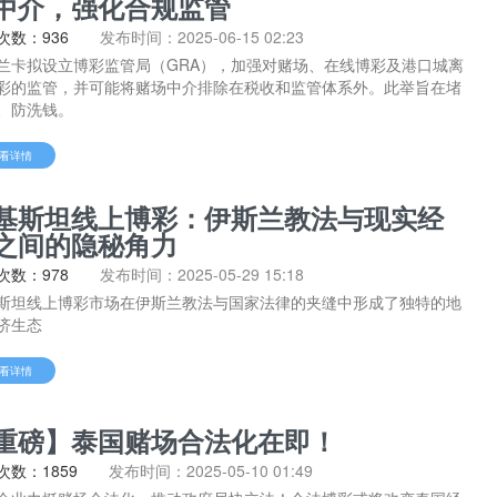
中介，强化合规监管
次数：936
发布时间：2025-06-15 02:23
兰卡拟设立博彩监管局（GRA），加强对赌场、在线博彩及港口城离
彩的监管，并可能将赌场中介排除在税收和监管体系外。此举旨在堵
、防洗钱。
看详情
基斯坦线上博彩：伊斯兰教法与现实经
之间的隐秘角力
次数：978
发布时间：2025-05-29 15:18
斯坦线上博彩市场在伊斯兰教法与国家法律的夹缝中形成了独特的地
济生态
看详情
重磅】泰国赌场合法化在即！
次数：1859
发布时间：2025-05-10 01:49