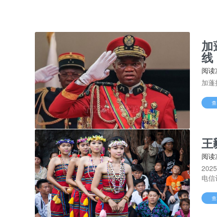
加
线
阅读
加蓬
查
王
阅读
20
电信
查