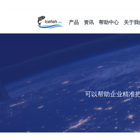
产品
资讯
帮助中心
关于我
可以帮助企业精准