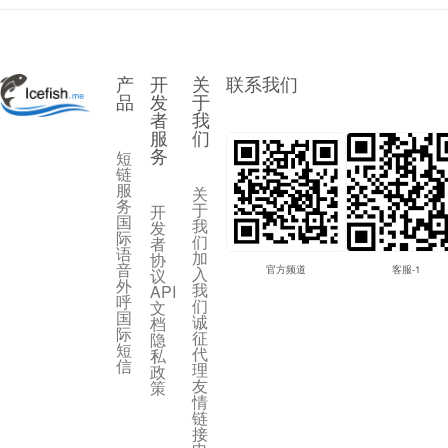
产
开
关
联系我们
品
发
于
者
我
服
们
务
短
链
服
关
务
于
开
国
我
发
际
们
者
语
加
协
音
入
官方频道
客服-1
议
外
我
API
呼
们
文
国
诚
档
际
征
隐
短
代
私
信
理
政
友
策
情
链
接