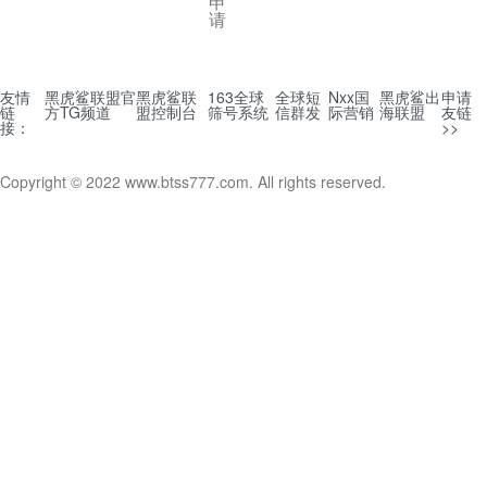
申
请
友情
黑虎鲨联盟官
黑虎鲨联
163全球
全球短
Nxx国
黑虎鲨出
申请
链
方TG频道
盟控制台
筛号系统
信群发
际营销
海联盟
友链
接：
>>
Copyright © 2022 www.btss777.com. All rights reserved.