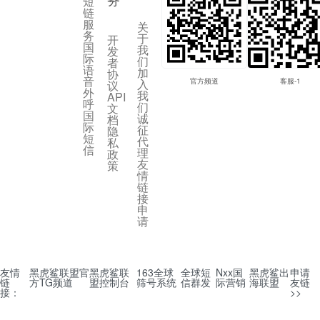
短
链
服
关
务
于
开
国
我
发
际
们
者
语
加
协
音
入
官方频道
客服-1
议
外
我
API
呼
们
文
国
诚
档
际
征
隐
短
代
私
信
理
政
友
策
情
链
接
申
请
友情
黑虎鲨联盟官
黑虎鲨联
163全球
全球短
Nxx国
黑虎鲨出
申请
链
方TG频道
盟控制台
筛号系统
信群发
际营销
海联盟
友链
接：
>>