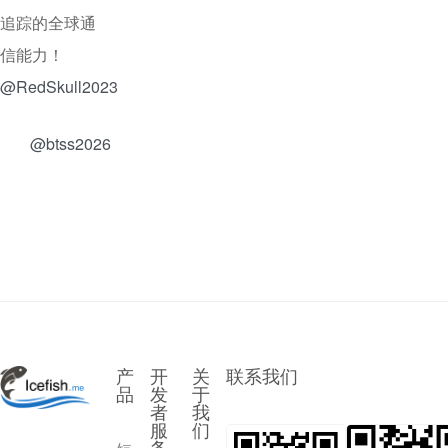
追踪的全球通
信能力！
@RedSkull2023
@btss2026
产
开
关
联系我们
品
发
于
者
我
服
们
务