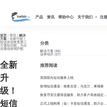
产品
资讯
帮助中心
关于我们
注
-->
首页
/ 资讯 /
解决
方案
/ 全新升级！
短信发送恢复第三
分类
方通知功能，为企
业通信保驾护航
解决方案 (46)
业界动态 (37)
全新
推荐阅读
升
英国双向短信服务上线
新增短信通道：格鲁吉亚，乌克兰，柬埔寨
级！
恢复币安注册筛选服务，助力客户高效稳定获客
短信
正式上线刚果（金）卡发短信通道，助力企业高效拓展中非市场